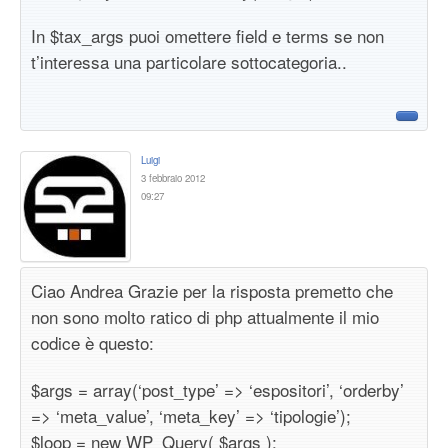
In $tax_args puoi omettere field e terms se non
t’interessa una particolare sottocategoria..
Luigi
3 febbraio 2012
09:27
Ciao Andrea Grazie per la risposta premetto che
non sono molto ratico di php attualmente il mio
codice è questo:
$args = array(‘post_type’ => ‘espositori’, ‘orderby’
=> ‘meta_value’, ‘meta_key’ => ‘tipologie’);
$loop = new WP_Query( $args );