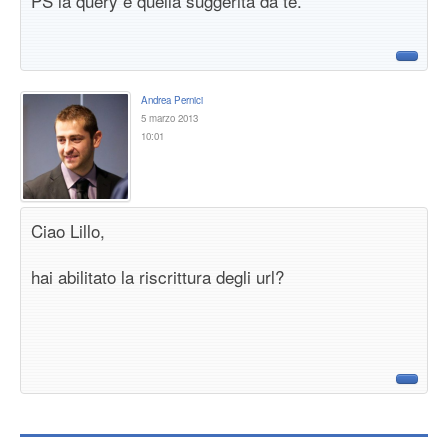
PS la query è quella suggerita da te.
Andrea Pernici
5 marzo 2013
10:01
Ciao Lillo,
hai abilitato la riscrittura degli url?