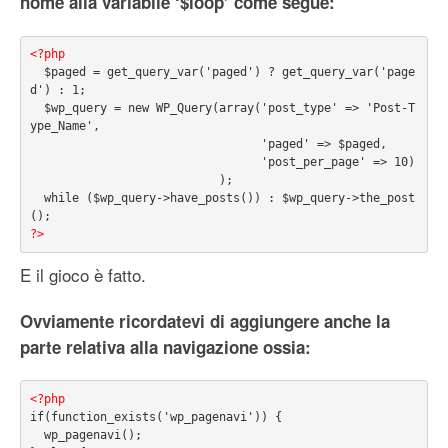
nome alla variabile ‘$loop’ come segue:
<?php
  $paged = get_query_var('paged') ? get_query_var('page
d') : 1;

  $wp_query = new WP_Query(array('post_type' => 'Post-T
ype_Name',

                                 'paged' => $paged,

                                 'post_per_page' => 10)

                           );

  while ($wp_query->have_posts()) : $wp_query->the_post
?>
E il gioco è fatto.
Ovviamente ricordatevi di aggiungere anche la
parte relativa alla navigazione ossia:
<?php
if(function_exists('wp_pagenavi')) {

  wp_pagenavi();
