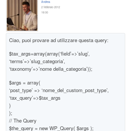
Andrea
2 febbraio 2012
19:00
Ciao, puoi provare ad utilizzare questa query:
$tax_args=array(array(‘field’=>’slug’,
‘terms’=>’slug_categoria’,
‘taxonomy’=>’nome della_categoria’));
$args = array(
‘post_type’ => ‘nome_del_custom_post_type’,
‘tax_query’=>$tax_args
)
);
// The Query
$the_query = new WP_Query( $args );