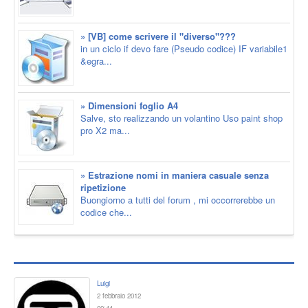
» [VB] come scrivere il "diverso"???
in un ciclo if devo fare (Pseudo codice) IF variabile1
&egra...
» Dimensioni foglio A4
Salve, sto realizzando un volantino Uso paint shop
pro X2 ma...
» Estrazione nomi in maniera casuale senza
ripetizione
Buongiorno a tutti del forum , mi occorrerebbe un
codice che...
Luigi
2 febbraio 2012
00:44