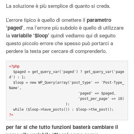
La soluzione è più semplice di quanto si creda.
L’errore tipico è quello di omettere il
parametro
, ma l’errore più subdolo è quello di utilizzare
‘paged’
la
quindi vediamo qui di seguito
variabile ‘$loop’
questo piccolo errore che spesso può portarci a
perdere la testa per cercare di comprenderlo.
<?php
  $paged = get_query_var('paged') ? get_query_var('page
d') : 1;

  $loop = new WP_Query(array('post_type' => 'Post-Type_
Name',

                                 'paged' => $paged,

                                 'post_per_page' => 10)

                           );

?>
per far si che tutto funzioni basterà cambiare il