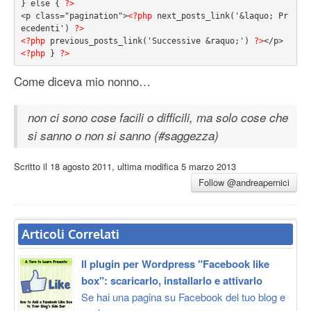
} else { 
?>
<p class="pagination">
<?php
 next_posts_link('&laquo; Pr
ecedenti') 
?>
<?php
 previous_posts_link('Successive &raquo;') 
?>
<?php
 } 
?>
Come diceva mio nonno…
non ci sono cose facili o difficili, ma solo cose che
si sanno o non si sanno (#saggezza)
Scritto il
18 agosto 2011
, ultima modifica
5 marzo 2013
Follow @andreapernici
Articoli Correlati
Il plugin per Wordpress "Facebook like
box": scaricarlo, installarlo e attivarlo
Se hai una pagina su Facebook del tuo blog e