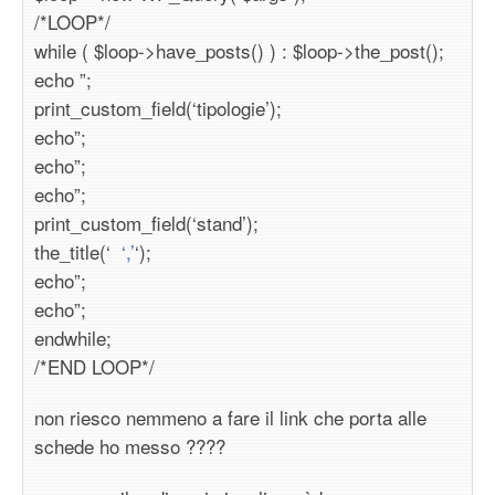
/*LOOP*/
while ( $loop->have_posts() ) : $loop->the_post();
echo ”;
print_custom_field(‘tipologie’);
echo”;
echo”;
echo”;
print_custom_field(‘stand’);
the_title(‘
‘,’
‘);
echo”;
echo”;
endwhile;
/*END LOOP*/
non riesco nemmeno a fare il link che porta alle
schede ho messo ????