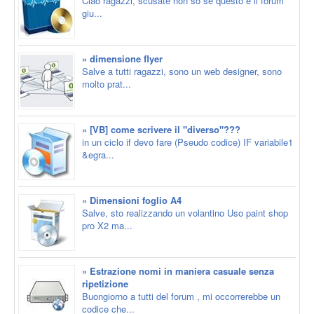
Ciao ragazzi, scusate non so se questo è il forum
giu...
» dimensione flyer
Salve a tutti ragazzi, sono un web designer, sono
molto prat...
» [VB] come scrivere il "diverso"???
in un ciclo if devo fare (Pseudo codice) IF variabile1
&egra...
» Dimensioni foglio A4
Salve, sto realizzando un volantino Uso paint shop
pro X2 ma...
» Estrazione nomi in maniera casuale senza
ripetizione
Buongiorno a tutti del forum , mi occorrerebbe un
codice che...