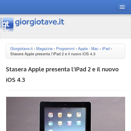
connect gt
magazine
risorse
Giorgiotave.it
›
Magazine
›
Programmi
›
Apple - Mac
›
iPad
›
Stasera Apple presenta l’iPad 2 e il nuovo iOS 4.3
Chi siamo
Stasera Apple presenta l’iPad 2 e il nuovo
iOS 4.3